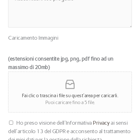
e
m
s
i
s
h
a
a
g
Caricamento Immagini
i
g
c
i
o
(estensioni consentite jpg, png, pdf fino ad un
o
n
massimo di 20mb)
*
o
s
c
Fai clic o trascina i file su quest'area per caricarli.
i
Puoi caricare fino a 5 file.
u
t
o
P
Ho preso visione dell'Informativa
Privacy
ai sensi
?
r
dell'articolo 13 del GDPR e acconsento al trattamento
*
i
dei miei dati per la gestione della richiesta.