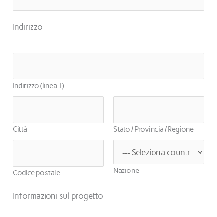
e
l
g
l
*
n
Indirizzo
e
o
f
m
o
I
e
n
n
*
o
d
Indirizzo (linea 1)
*
i
r
i
Città
Stato / Provincia / Regione
z
z
o
Nazione
Codice postale
Informazioni sul progetto