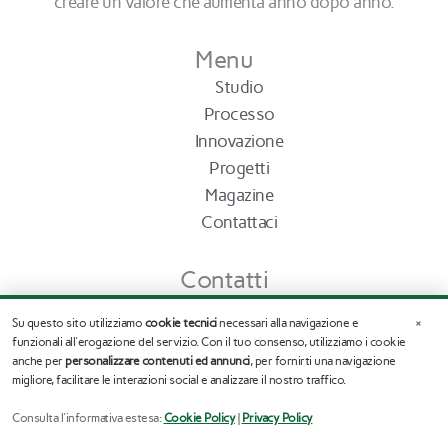
creare un valore che aumenta anno dopo anno.
Menu
Studio
Processo
Innovazione
Progetti
Magazine
Contattaci
Contatti
Roma – Milano – Firenze
×
Su questo sito utilizziamo
cookie tecnici
necessari alla navigazione e
info@stefanoassogna.it
funzionali all'erogazione del servizio. Con il tuo consenso, utilizziamo i cookie
Tel. (+39) 345.03.65.245
anche per
personalizzare contenuti ed annunci
, per fornirti una navigazione
migliore, facilitare le interazioni social e analizzare il nostro traffico.
F
I
Consulta l'informativa estesa:
Cookie Policy
|
Privacy Policy
a
n
c
s