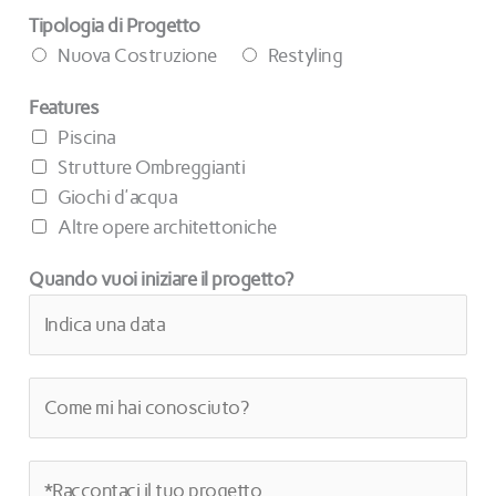
Tipologia di Progetto
Nuova Costruzione
Restyling
Features
Piscina
Strutture Ombreggianti
Giochi d'acqua
Altre opere architettoniche
Quando vuoi iniziare il progetto?
C
o
m
M
e