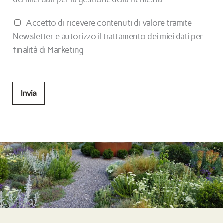
v
M
Accetto di ricevere contenuti di valore tramite
a
a
Newsletter e autorizzo il trattamento dei miei dati per
c
r
finalità di Marketing
y
k
P
e
o
t
Invia
l
i
i
n
c
g
y
*