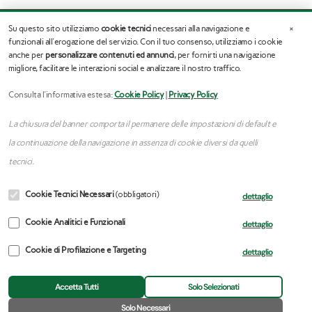
×
Su questo sito utilizziamo
cookie tecnici
necessari alla navigazione e
funzionali all'erogazione del servizio. Con il tuo consenso, utilizziamo i cookie
anche per
personalizzare contenuti ed annunci
, per fornirti una navigazione
migliore, facilitare le interazioni social e analizzare il nostro traffico.
Consulta l'informativa estesa:
Cookie Policy
|
Privacy Policy
La chiusura del banner comporta il permanere delle impostazioni di default e
la continuazione della navigazione in assenza di cookie diversi da quelli
tecnici.
Cookie Tecnici Necessari
(obbligatori)
dettaglio
Copyright © 2025 | Stefano Assogna – P.iva:
14143251008
Cookie Analitici e Funzionali
dettaglio
Privacy Policy
–
Cookie Policy
Cookie di Profilazione e Targeting
dettaglio
Accetta Tutti
Solo Selezionati
Realizzazione Siti web Professionali
Kreativeroo
🍪
Solo Necessari