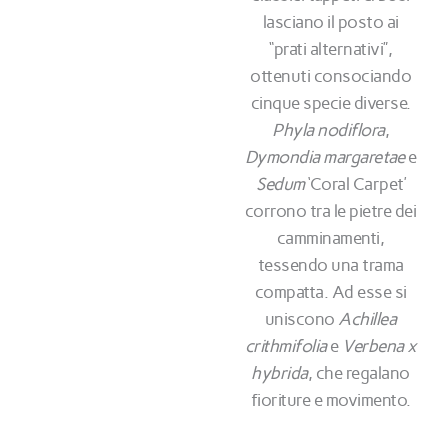
lasciano il posto ai
“prati alternativi”,
ottenuti consociando
cinque specie diverse.
Phyla nodiflora
,
Dymondia margaretae
e
Sedum
‘Coral Carpet’
corrono tra le pietre dei
camminamenti,
tessendo una trama
compatta. Ad esse si
uniscono
Achillea
crithmifolia
e
Verbena x
hybrida
, che regalano
fioriture e movimento.