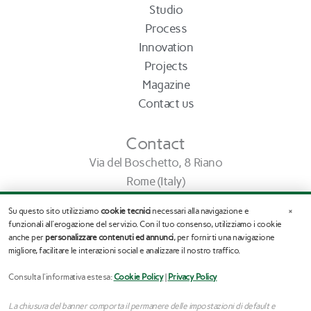
Studio
Process
Innovation
Projects
Magazine
Contact us
Contact
Via del Boschetto, 8 Riano
Rome (Italy)
info@stefanoassogna.it
×
Su questo sito utilizziamo
cookie tecnici
necessari alla navigazione e
Tel. (+39) 345.03.65.245
funzionali all'erogazione del servizio. Con il tuo consenso, utilizziamo i cookie
anche per
personalizzare contenuti ed annunci
, per fornirti una navigazione
migliore, facilitare le interazioni social e analizzare il nostro traffico.
F
I
a
n
c
s
Consulta l'informativa estesa:
Cookie Policy
|
Privacy Policy
e
t
b
a
La chiusura del banner comporta il permanere delle impostazioni di default e