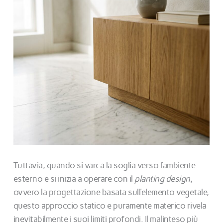
Tuttavia, quando si varca la soglia verso l’ambiente
esterno e si inizia a operare con il
planting design
,
ovvero la progettazione basata sull’elemento vegetale,
questo approccio statico e puramente materico rivela
inevitabilmente i suoi limiti profondi. Il malinteso più