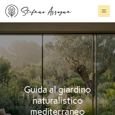
Vai
al
contenuto
Guida al giardino
naturalistico
mediterraneo